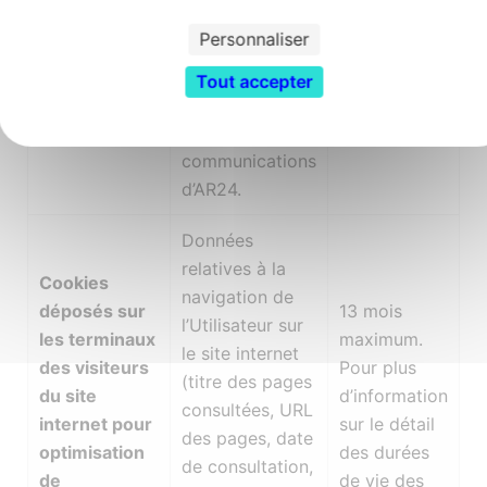
de la fin de
lien avec
Adresse Mail) ;
l’évènement
Personnaliser
l’évènement
Liste repoussoir
de l’année en
MDF 2025
: Personnes
Tout accepter
cours.
concernées
désinscrites aux
communications
d’AR24.
Données
relatives à la
Cookies
navigation de
déposés sur
13 mois
l’Utilisateur sur
les terminaux
maximum.
le site internet
des visiteurs
Pour plus
(titre des pages
du site
d’information
consultées, URL
internet pour
sur le détail
des pages, date
optimisation
des durées
de consultation,
de
de vie des