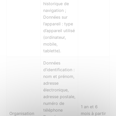
historique de
navigation ;
Données sur
l’appareil : type
d’appareil utilisé
(ordinateur,
mobile,
tablette).
Données
d’identification :
nom et prénom,
adresse
électronique,
adresse postale,
numéro de
1 an et 6
téléphone
Organisation
mois à partir