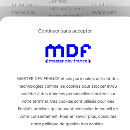
Données
du concours
de la fin de
relatives à la vie
Master Dev
l’évènement
professionnelle :
France 2025
de l’année en
raison sociale /
cours
Continuer sans accepter
entreprise
d’appartenance,
secteur
d’activité,
fonction et
service
d’appartenance.
MASTER DEV FRANCE et ses partenaires utilisent des
technologies comme les cookies pour stocker et/ou
Données de
accéder à des données personnelles stockées sur
contact des
votre terminal. Ces cookies sont utilisés pour des
visiteurs du site
finalités précises qui peuvent nécessiter le recueil de
et participants
1 an et 6
votre consentement. Pour en savoir plus, consultez
Campagnes
à l’évènement
mois à partir
notre politique de gestion des cookies.
d’emailing en
(Nom, Prénom,