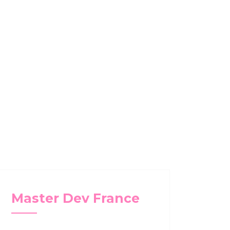
E
CONCOURS
SPONSORS
À PROPOS
ES
Master Dev France