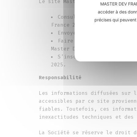
Le site Master Dev France 2025 p
MASTER DEV FRANCE
accéder à des donné
Consulter de l’informatio
précises qui peuvent 
France 2025 ;
Envoyer une demande de co
Faire une demande d’inscr
Master Dev France 2025 ;
S’inscrire au concours de
2025.
Responsabilité
Les informations diffusées sur l
accessibles par ce site provienn
fiables. Toutefois, ces informat
inexactitudes techniques et des 
La Société se réserve le droit d