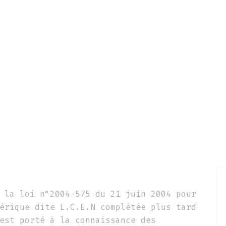
RETOUR SUR L’ÉDITION 2025
PROGRAMM
ENTIONS LÉGAL
 la loi n°2004-575 du 21 juin 2004 pour
érique dite L.C.E.N complétée plus tard
est porté à la connaissance des