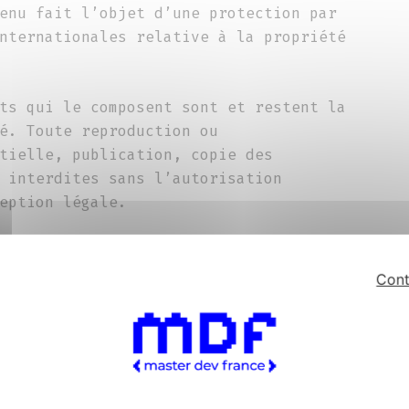
enu fait l’objet d’une protection par
nternationales relative à la propriété
ts qui le composent sont et restent la
é. Toute reproduction ou
tielle, publication, copie des
 interdites sans l’autorisation
eption légale.
usceptible de constituer une
age à une utilisation des contenus du
Cont
nt privé. Une utilisation des contenus
ctement interdite.