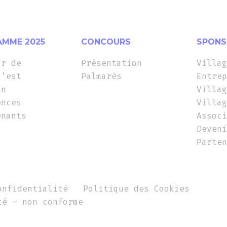
MME 2025
CONCOURS
SPONS
ir de
Présentation
Villag
c’est
Palmarès
Entrep
in
Villag
ences
Villag
enants
Associ
Deveni
Parten
onfidentialité
Politique des Cookies
té – non conforme