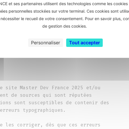
ermet à ses utilisateurs de :
 et ses partenaires utilisent des technologies comme les cookies 
es personnelles stockées sur votre terminal. Ces cookies sont utilisé
n relative à l’actualité de Master Dev
nécessiter le recueil de votre consentement. Pour en savoir plus, con
de gestion des cookies.
ntact à Master Dev France 2025 ;
iption visiteurs pour l’évènement
Personnaliser
Tout accepter
 développement du Master Dev France
e site Master Dev France 2025 et/ou
ent de sources qui sont réputées
ions sont susceptibles de contenir des
erreurs typographiques.
e les corriger, dès que ces erreurs