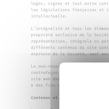
logos, signes et tout autre cont
les législations françaises et i
intellectuelle.
L’intégralité et tous les élémen
propriété exclusive de la Sociét
représentation, intégrale ou par
différents contenus du site sont
expresse de la Société, sauf exc
Le non-respect de ce droit est s
contrefaçon. L’utilisateur s’eng
site web dans un cadre stricteme
à des fins commerciales est stri
Contenus et services